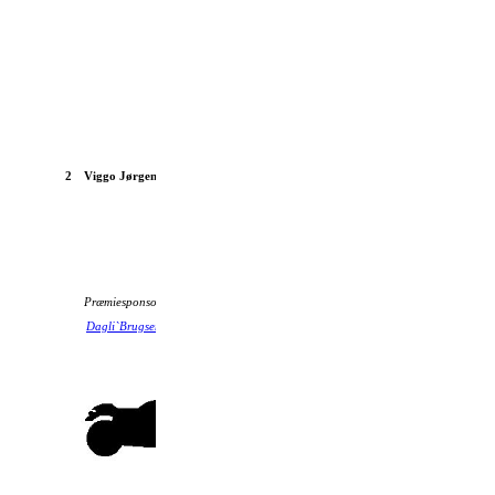
2
Viggo Jørgensen
Ford Capri 2,3 S 1978
Præmiesponsor:
Dagli`Brugsen Tebstrup
Djurslands Bank