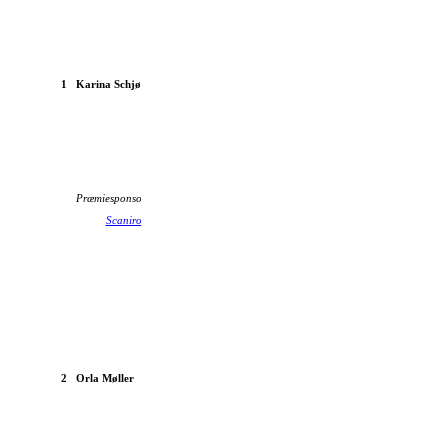
1
Karina Schjødt
Nimbus C Luxus 1951
Præmiesponsor:
Scaniro A/S
Bille MC
2
Orla Møller
BSA 500 1933