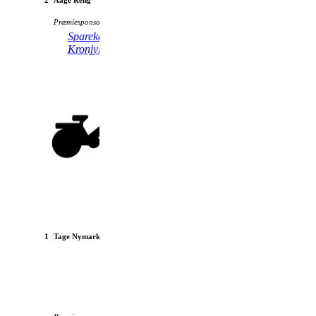
2
Aage Reng
1963
Præmiesponsor:
Sparekassen
Tebstrup Pizzaria
Kronjylland
1
Tage Nymark
Cresent Topper 1966