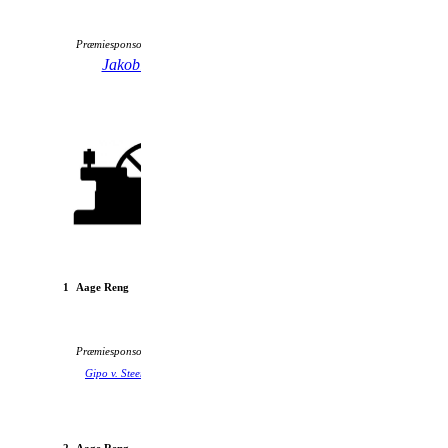
Præmiesponsor:
Jakobi Vin
Frisør Pia G
1
Aage Reng
FF 4-5 hk 1951
Præmiesponsor:
Gipo v. Steen Glerup
AP Service
Villiers 2-takt MC