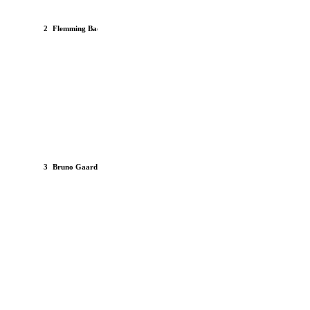
Harley Davidson
2
Flemming Badura
Panhead 1957
3
Bruno Gaardsdal
Porsche 928 1988