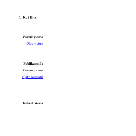
1
Kaj Hitz
Volvo L375 1957
Præmiesponsor:
Gipo v. Steen Glerup
FTZ
Publikums Favoritter
Præmiesponsor:
Hylke Nærbutik
1
Robert Werner
Dnepr 750 K 1964