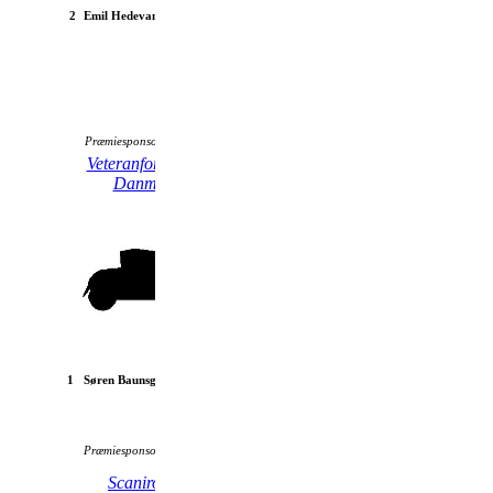
2
Emil Hedevang
Holder B10/B 1953
Præmiesponsor:
Veteranforsikring
FTZ
Danmark
1
Søren Baunsgaard
Ford A Victoria 1931
Præmiesponsor:
Veteranforsikring
Scaniro A/S
Danmark