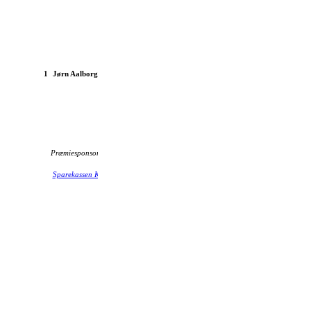
BM Volvo Boxer 350
1
Jørn Aalborg
1966
Præmiesponsor:
Cafe
Sparekassen Kronjylland
Djurslands Bank
K