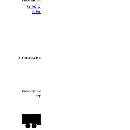
Præmiesponsor:
Gipo v. Steen
Tebstrup
Glerup
Pizzaria
2
Christina Høstrup
NSU Quickly 1960
Præmiesponsor:
FTZ
JYSK